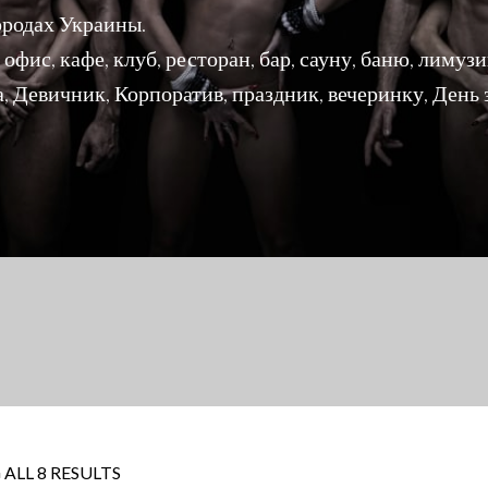
ородах Украины.
офис, кафе, клуб, ресторан, бар, сауну, баню, лимузин
 Девичник, Корпоратив, праздник, вечеринку, День
ALL 8 RESULTS