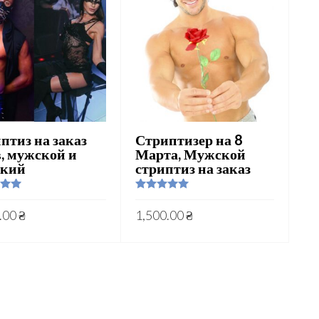
птиз на заказ
Стриптизер на 8
, мужской и
Марта, Мужской
ский
стриптиз на заказ
.00
Rated
5.00
5
out of 5
.00
₴
1,500.00
₴