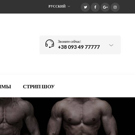
РУССКИЙ
Звоните сейчас!
+38 093 49 77777
АММЫ
СТРИП ШОУ