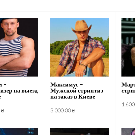
 –
Максимус –
Март
изер на выезд
Мужской стриптиз
стри
е
на заказ в Киеве
1,600
0
₴
3,000.00
₴