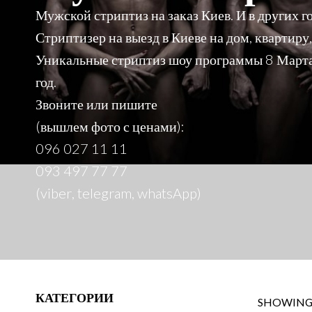
Мужской стриптиз на заказ Киев. И в других г
Стриптизер на выезд в Киеве на дом, квартиру, 
Уникальные стриптиз шоу программы 8 Марта,
год.
Звоните или пишите
(вышлем фото с ценами):
096 027 11 11
093 497 77 77
(viber, telegram, whatsApp)
КАТЕГОРИИ
SHOWING 