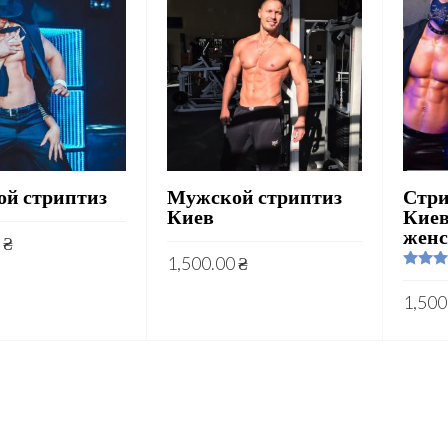
й стриптиз
Мужской стриптиз
Стри
Киев
Киев
жен
0
₴
1,500.00
₴
Rated
5
out of 
1,500