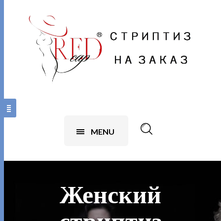
MENU
Женский
стриптиз