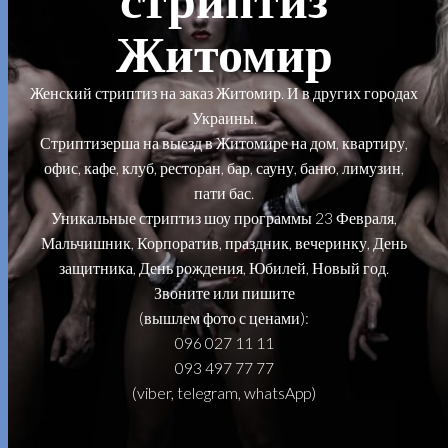
Житомир
Женский стриптиз на заказ Житомир. И в других городах
Украины.
Стриптизерша на выезд в Житомире на дом, квартиру,
офис, кафе, клуб, ресторан, бар, сауну, баню, лимузин,
пати бас.
Уникальные стриптиз шоу программы 23 Февраля,
Мальчишник, Корпоратив, праздник, вечеринку, День
защитника, День рождения, Юбилей, Новый год.
Звоните или пишите
(вышлем фото с ценами):
096 027 11 11
093 497 77 77
(viber, telegram, whatsApp)