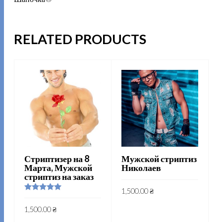
RELATED PRODUCTS
Стриптизер на 8
Мужской стриптиз
Марта, Мужской
Николаев
стриптиз на заказ
1
1,500.00
₴
Rated
5.00
out of 5
1,500.00
₴