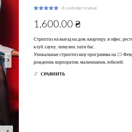
(
1
customer review)
Rated
1
5.00
out of 5
1,600.00
₴
based on
customer
rating
Стриптиз на выезд на дом, квартиру, в офис, рест
клуб, сауну, лимузин, пати бас.
Уникальные стриптиз шоу программы на 23 Февр
рождения, корпоратив, мальчишник, юбилей.
СРАВНИТЬ