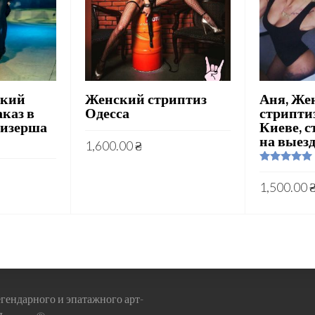
ский
Женский стриптиз
Аня, Же
аказ в
Одесса
стриптиз
тизерша
Киеве, 
на выез
1,600.00
₴
Rated
5.00
out of 5
1,500.00
егендарного и эпатажного арт-