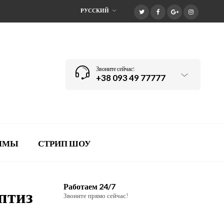
РУССКИЙ
Звоните сейчас!
+38 093 49 77777
АММЫ
СТРИП ШОУ
Работаем 24/7
птиз
Звоните прямо сейчас!