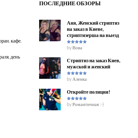
ПОСЛЕДНИЕ ОБЗОРЫ
Аня, Женский стриптиз
на заказ в Киеве,
стриптизерша на выезд
оран, кафе,
by Вова
Rated
5
out
of 5
аля, день
Стриптиз на заказ Киев,
мужской и женский
by Аленка
Rated
5
out
of 5
Откройте полиция!
by Романтичная :-)
Rated
5
out
of 5