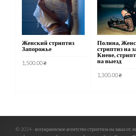
Женский стриптиз
Полина, Жен
Запорожье
стриптиз на з
Киеве, стрип
на выезд
1,500.00
₴
1,300.00
₴
© 2024 - всеукраинское агентство стриптиза на заказ от л