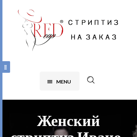
MENU
Женский
стриптиз Ивано-