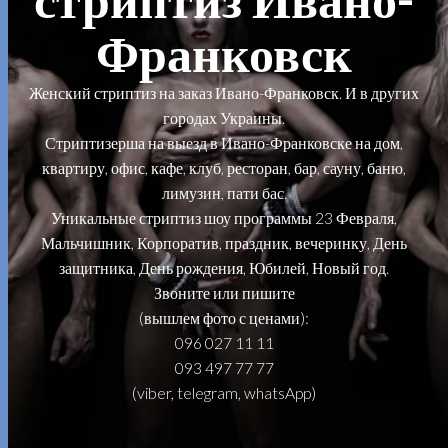
Франковск
Женский стриптиз на заказ Ивано-Франковск. И в других
городах Украины.
Стриптизерша на выезд в Ивано-Франковске на дом,
квартиру, офис, кафе, клуб, ресторан, бар, сауну, баню,
лимузин, пати бас.
Уникальные стриптиз шоу программы 23 Февраля,
Мальчишник, Корпоратив, праздник, вечеринку, День
защитника, День рождения, Юбилей, Новый год.
Звоните или пишите
(вышлем фото с ценами):
096 027 11 11
093 497 77 77
(viber, telegram, whatsApp)