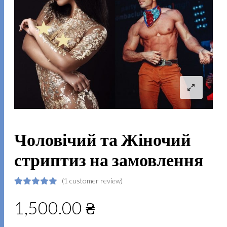
Чоловічий та Жіночий
стриптиз на замовлення
(
1
customer review)
Rated
1
5.00
out of 5
1,500.00
₴
based on
customer
rating