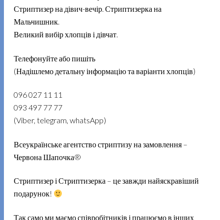
Стриптизер на дівич-вечір. Стриптизерка на
Мальчишник.
Великий вибір хлопців і дівчат.
Телефонуйте або пишіть
(Надішлемо детальну інформацію та варіанти хлопців)
096 027 11 11
093 497 77 77
(Viber, telegram, whatsApp)
Всеукраїнське агентство стриптизу на замовлення –
Червона Шапочка®
Стриптизер і Стриптизерка – це завжди найяскравіший
подарунок!
Так само ми маємо співробітників і працюємо в інших