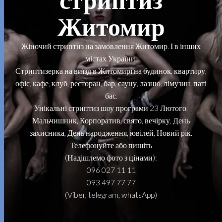
Житомир
Жіночий стриптиз на замовлення Житомир. І в інших
містах України.
Стриптизерка на виїзд в Житомирі на будинок, квартиру,
офіс, кафе, клуб, ресторан, бар, сауну, лазню, лімузин, паті
бас.
Унікальні стриптиз шоу програми 23 Лютого,
Мальчишник, Корпоратив, свято, вечірку, День
захисника, День народження, ювілей, Новий рік.
Телефонуйте або пишіть
(Надішлемо фото з цінами):
096 027 11 11
093 497 77 77
(Viber, telegram, whatsApp)