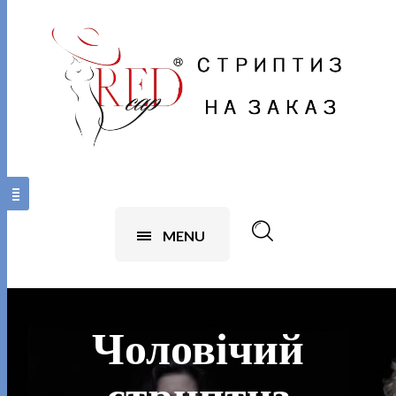
MENU
Чоловічий
стриптиз