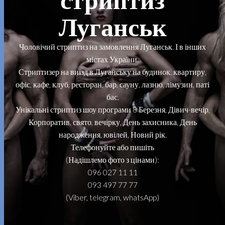
Луганськ
Чоловічий стриптиз на замовлення Луганськ. І в інших
містах України.
Стриптизер на виїзд в Луганську на будинок, квартиру,
офіс, кафе, клуб, ресторан, бар, сауну, лазню, лімузин, паті
бас.
Унікальні стриптиз шоу програми 8 Березня, Дівич-вечір,
Корпоратив, свято, вечірку, День захисника, День
народження, ювілей, Новий рік.
Телефонуйте або пишіть
(Надішлемо фото з цінами):
096 027 11 11
093 497 77 77
(Viber, telegram, whatsApp)