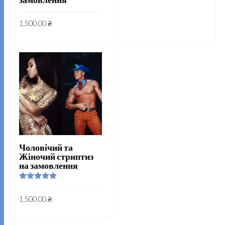
1,500.00
₴
Чоловічий та
Жіночий стриптиз
на замовлення
Rated
5.00
out of 5
1,500.00
₴