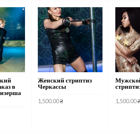
ский
Женский стриптиз
Мужско
аказ в
Черкассы
стриптиз
тизерша
1,500.00
₴
1,500.00