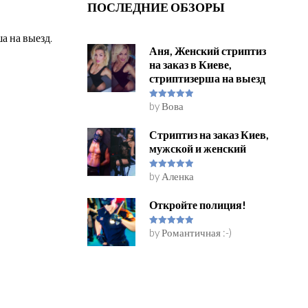
ПОСЛЕДНИЕ ОБЗОРЫ
а на выезд.
Аня, Женский стриптиз
на заказ в Киеве,
стриптизерша на выезд
by Вова
Rated
5
out
of 5
Стриптиз на заказ Киев,
мужской и женский
by Аленка
Rated
5
out
of 5
Откройте полиция!
by Романтичная :-)
Rated
5
out
of 5