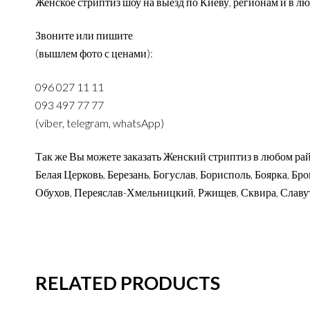
Женское стриптиз шоу на выезд по Киеву, регионам и в 
Звоните или пишите
(вышлем фото с ценами):
096 027 11 11
093 497 77 77
(viber, telegram, whatsApp)
Так же Вы можете заказать Женский стриптиз в любом ра
Белая Церковь, Березань, Богуслав, Борисполь, Боярка, Б
Обухов, Переяслав-Хмельницкий, Ржищев, Сквира, Славути
RELATED PRODUCTS