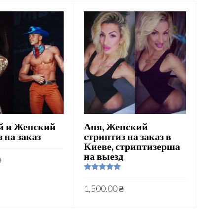
й и Женский
Аня, Женский
Юл
 на заказ
стриптиз на заказ в
ст
Киеве, стриптизерша
на выезд
Rat
₴
out 
1,6
Rated
5.00
out of 5
1,500.00
₴