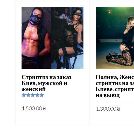
Стриптиз на заказ
Полина, Жен
Киев, мужской и
стриптиз на з
женский
Киеве, стрип
на выезд
Rated
5.00
out of 5
1,500.00
₴
1,300.00
₴