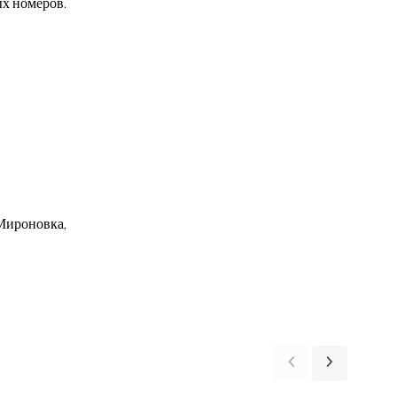
ых номеров.
 Мироновка,