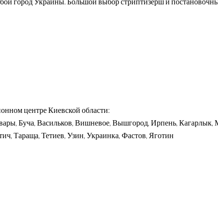
любой город Украины. Большой выбор стриптизерш и постановочн
йонном центре Киевской области:
ровары, Буча, Васильков, Вишневое, Вышгород, Ирпень, Кагарлык,
ч, Тараща, Тетиев, Узин, Украинка, Фастов, Яготин